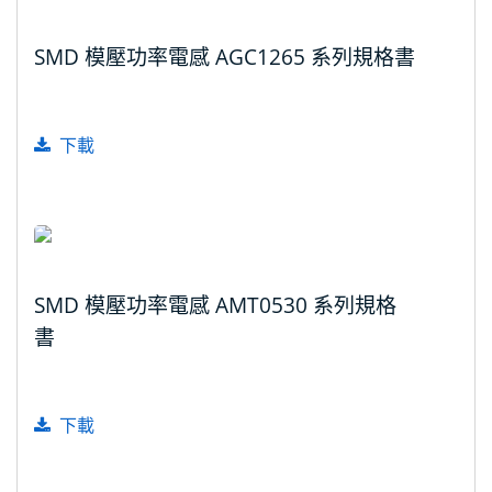
SMD 模壓功率電感 AGC1265 系列規格書
下載
SMD 模壓功率電感 AMT0530 系列規格
書
下載