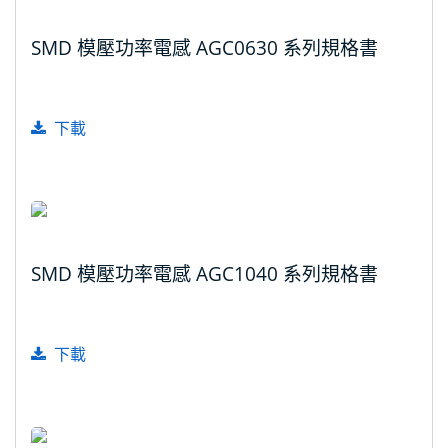
SMD 模壓功率電感 AGC0630 系列規格書
下載
SMD 模壓功率電感 AGC1040 系列規格書
下載