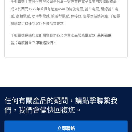
千如電機工業股份有限公司是台灣一家專業在電子產業的製造服務商。
成立於西元1979年並擁有超過45年的濾波電感, 晶片電感, 繞線晶片電
感, 高頻電感, 功率型電感, 遮蔽型電感, 連接器, 變壓器製造經驗, 千如電
機總是可以達到客戶各種品質要求。
千如電機邀請您立即瀏覽我們各項專業產品服務
電感器
,
晶片磁珠
,
晶片電感器
並
立即聯絡我們
。
任何有關產品的疑問，請點擊聯繫我
們，我們會儘快回復您。
立即聯絡