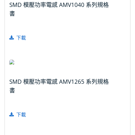
SMD 模壓功率電感 AMV1040 系列規格
書
下載
SMD 模壓功率電感 AMV1265 系列規格
書
下載