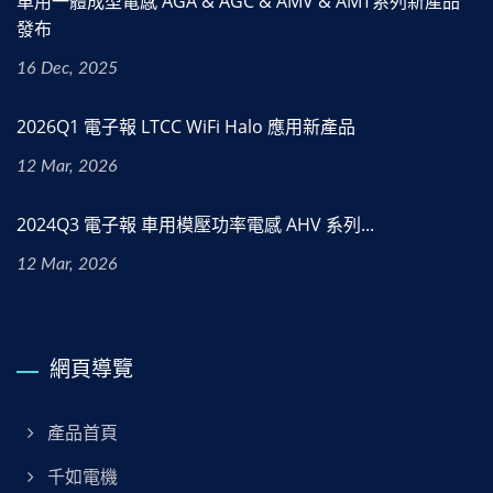
車用一體成型電感 AGA & AGC & AMV & AMT系列新產品
發布
16 Dec, 2025
2026Q1 電子報 LTCC WiFi Halo 應用新產品
12 Mar, 2026
2024Q3 電子報 車用模壓功率電感 AHV 系列...
12 Mar, 2026
網頁導覽
產品首頁
千如電機