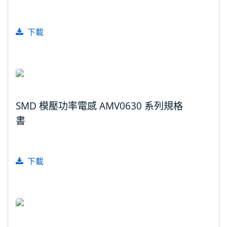
下載
SMD 模壓功率電感 AMV0630 系列規格
書
下載