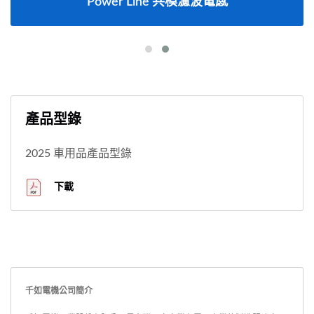
Power Line 共模濾波電感
產品型錄
2025 車用品產品型錄
下載
千如電機公司簡介