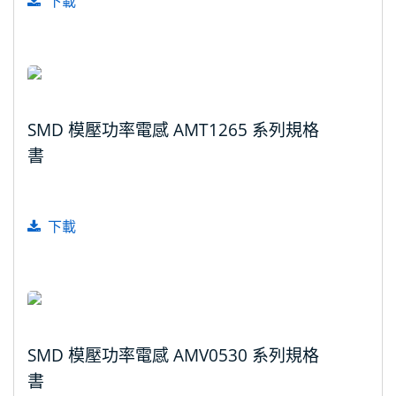
下載
SMD 模壓功率電感 AMT1265 系列規格
書
下載
SMD 模壓功率電感 AMV0530 系列規格
書