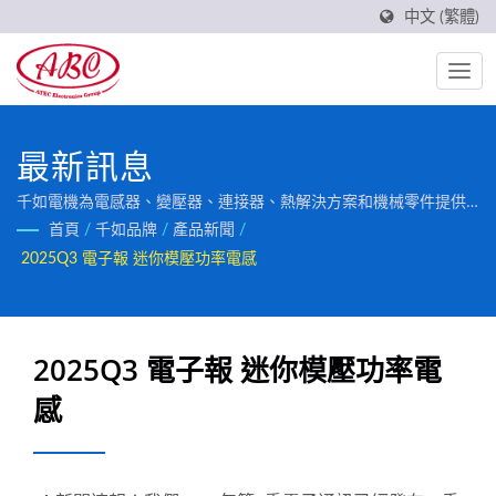
中文 (繁體)
最新訊息
千如電機為電感器、變壓器、連接器、熱解決方案和機械零件提供
客製化服務，也是通過嚴格的IATF16949品質認證廠商。
首頁
/
千如品牌
/
產品新聞
/
2025Q3 電子報 迷你模壓功率電感
2025Q3 電子報 迷你模壓功率電
感