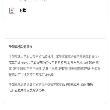
下載
千如電機公司簡介
千如電機工業股份有限公司是台灣一家專業在電子產業的製造服務商。
成立於西元1979年並擁有超過45年的濾波電感, 晶片電感, 繞線晶片電
感, 高頻電感, 功率型電感, 遮蔽型電感, 連接器, 變壓器製造經驗, 千如電
機總是可以達到客戶各種品質要求。
千如電機邀請您立即瀏覽我們各項專業產品服務
電感器
,
晶片磁珠
,
晶片電感器
並
立即聯絡我們
。