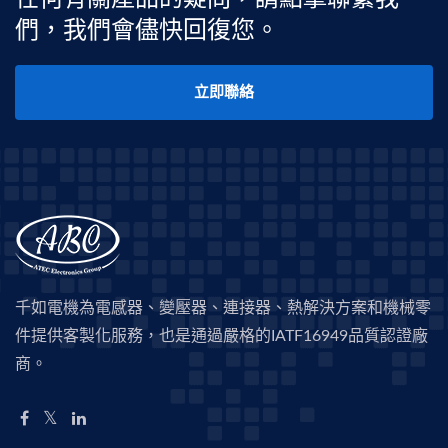
們，我們會儘快回復您。
立即聯絡
千如電機為電感器、變壓器、連接器、熱解決方案和機械零
件提供客製化服務，也是通過嚴格的IATF16949品質認證廠
商。