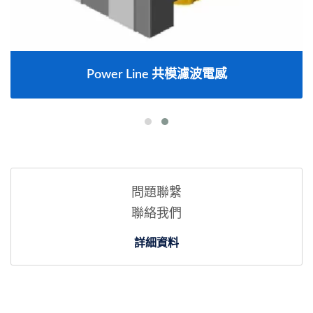
Power Line 共模濾波電感
問題聯繫
聯絡我們
詳細資料