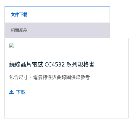
文件下載
相關產品
繞線晶片電感 CC4532 系列規格書
包含尺寸、電氣特性與曲線圖供您參考
下載