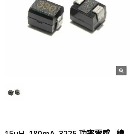
15µH, 180mA, 3225 功率電感 , 繞