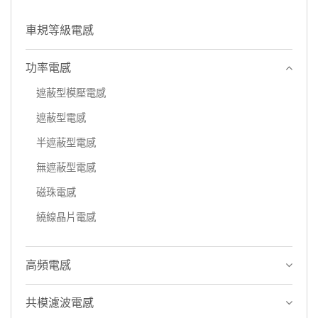
車規等級電感
功率電感
遮蔽型模壓電感
遮蔽型電感
半遮蔽型電感
無遮蔽型電感
磁珠電感
繞線晶片電感
高頻電感
共模濾波電感