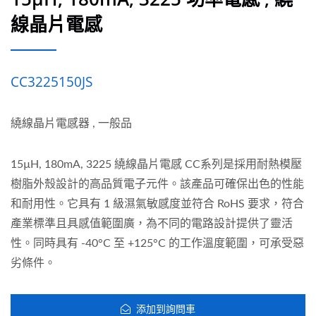
線晶片電感
CC3225150JS
繞線晶片電感器 , 一般品
15µH, 180mA, 3225 繞線晶片電感 CC系列是採用耐熱模壓
樹脂外殼設計的高品質電子元件。該產品可確保出色的性能
和耐用性。它具有 1 級濕氣敏感度並符合 RoHS 要求，符合
產業標準且具感值範圍廣，為不同的電路設計提供了靈活
性。同時具有 -40°C 至 +125°C 的工作溫度範圍，可承受惡
劣條件。
添加到詢問車