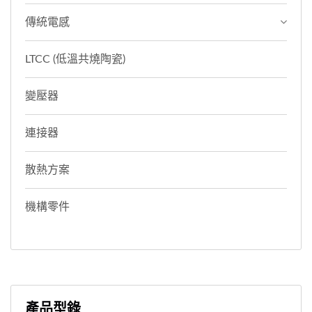
傳統電感
LTCC (低溫共燒陶瓷)
變壓器
連接器
散熱方案
機構零件
產品型錄