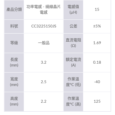
功率電感 - 繞線晶片
電感值
產品分類
15
電感
(µH)
料號
CC3225150JS
公差
±5%
直流電阻
等級
一般品
1.69
(Ω)
長度
額定電流
3.2
0.18
(mm)
(A)
寬度
作業溫
2.5
-40
(mm)
度°C (低)
高度
作業溫
2.2
125
(mm)
度°C (高)