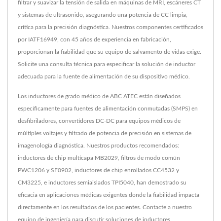
filtrar y suavizar la tensión de salida en máquinas de MRI, escáneres CT
y sistemas de ultrasonido, asegurando una potencia de CC limpia,
crítica para la precisión diagnóstica. Nuestros componentes certificados
por IATF16949, con 45 años de experiencia en fabricación,
proporcionan la fiabilidad que su equipo de salvamento de vidas exige.
Solicite una consulta técnica para especificar la solución de inductor
adecuada para la fuente de alimentación de su dispositivo médico.
Los inductores de grado médico de ABC ATEC están diseñados
específicamente para fuentes de alimentación conmutadas (SMPS) en
desfibriladores, convertidores DC-DC para equipos médicos de
múltiples voltajes y filtrado de potencia de precisión en sistemas de
imagenología diagnóstica. Nuestros productos recomendados:
inductores de chip multicapa MB2029, filtros de modo común
PWC1206 y SF0902, inductores de chip enrollados CC4532 y
CM3225, e inductores semiaislados TPI5040, han demostrado su
eficacia en aplicaciones médicas exigentes donde la fiabilidad impacta
directamente en los resultados de los pacientes. Contacte a nuestro
equipo de ingeniería para discutir soluciones de inductores