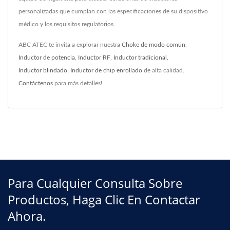
personalizadas que cumplan con las especificaciones de su dispositivo
médico y los requisitos regulatorios.
ABC ATEC te invita a explorar nuestra
Choke de modo común
,
Inductor de potencia
,
Inductor RF
,
Inductor tradicional
,
Inductor blindado
,
Inductor de chip enrollado
de alta calidad.
Contáctenos
para más detalles!
Para Cualquier Consulta Sobre
Productos, Haga Clic En Contactar
Ahora.