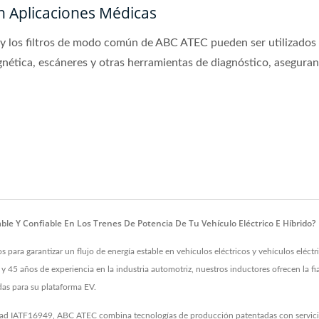
n Aplicaciones Médicas
 y los filtros de modo común de ABC ATEC pueden ser utilizados
nética, escáneres y otras herramientas de diagnóstico, aseguran
le Y Confiable En Los Trenes De Potencia De Tu Vehículo Eléctrico E Híbrido?
ara garantizar un flujo de energía estable en vehículos eléctricos y vehículos eléctri
5 años de experiencia en la industria automotriz, nuestros inductores ofrecen la fiab
das para su plataforma EV.
idad IATF16949, ABC ATEC combina tecnologías de producción patentadas con servicios 