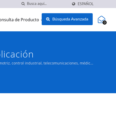
ESPAÑOL
onsulta de Producto
Búsqueda Avanzada
0
licación
triz, control industrial, telecomunicaciones, médico