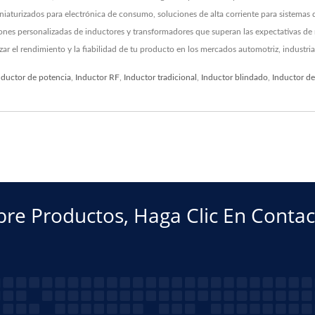
iaturizados para electrónica de consumo, soluciones de alta corriente para sistemas 
ciones personalizadas de inductores y transformadores que superan las expectativas 
ar el rendimiento y la fiabilidad de tu producto en los mercados automotriz, industr
nductor de potencia
,
Inductor RF
,
Inductor tradicional
,
Inductor blindado
,
Inductor de
bre Productos, Haga Clic En Contac