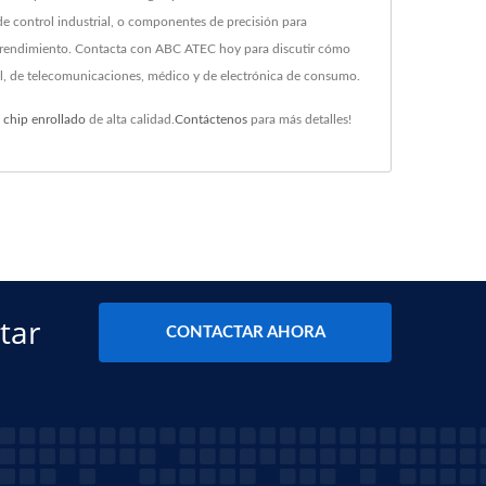
de control industrial, o componentes de precisión para
de rendimiento. Contacta con ABC ATEC hoy para discutir cómo
ial, de telecomunicaciones, médico y de electrónica de consumo.
 chip enrollado
de alta calidad.
Contáctenos
para más detalles!
tar
CONTACTAR AHORA