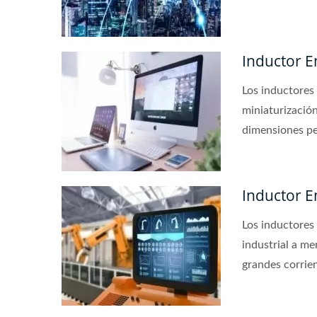
Inductor E
Los inductores 
miniaturización
dimensiones p
Inductor E
Los inductores
industrial a m
grandes corri