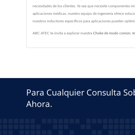
necesidades de los clientes. Ya sea que necesite componentes min
aplicaciones médicas, nuestro equipo de ingeniería ofrece solu
nuestros inductores específicos para aplicaciones pueden optimiz
ABC ATEC te invita a explorar nuestra
Choke de modo común
,
I
Para Cualquier Consulta So
Ahora.