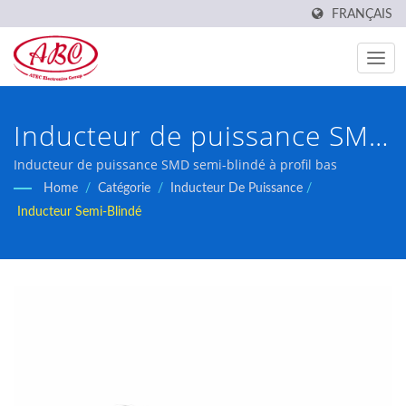
FRANÇAIS
Inducteur de puissance SMD
semi-blindé, grade général
Inducteur de puissance SMD semi-blindé à profil bas
Home
/
Catégorie
/
Inducteur De Puissance
/
Inducteur Semi-Blindé