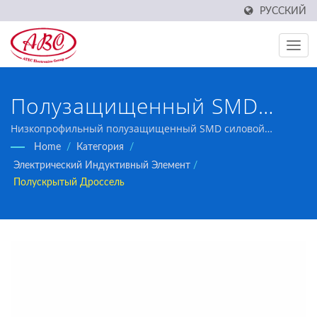
РУССКИЙ
Полузащищенный SMD
силовой индуктивность,
Низкопрофильный полузащищенный SMD силовой
индуктивный элемент
Home
/
Категория
/
общий класс
Электрический Индуктивный Элемент
/
Полускрытый Дроссель