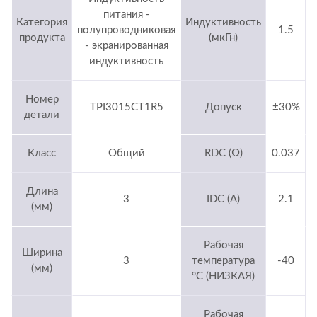
питания -
Категория
Индуктивность
полупроводниковая
1.5
продукта
(мкГн)
- экранированная
индуктивность
Номер
TPI3015CT1R5
Допуск
±30%
детали
Класс
Общий
RDC (Ω)
0.037
Длина
3
IDC (A)
2.1
(мм)
Рабочая
Ширина
3
температура
-40
(мм)
°C (НИЗКАЯ)
Рабочая