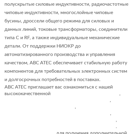
полускрытые силовые индуктивности, радиочастотные
чиповые индуктивности, многослойные чиповые
бусины, дроссели общего режима для силовых и
данных линий, токовые трансформаторы, соединители
типа C и RF, а также индивидуальные механические
детали. От поддержки НИОКР до
автоматизированного производства и управления
качеством, ABC ATEC обеспечивает стабильную работу
компонентов для требовательных электронных систем
и долгосрочных потребностей в поставках.
ABC ATEC приглашает вас ознакомиться с нашей
высококачественной
ОБЩИЙ РЕЖИМ ДРОССЕЛЯ
,
ЭЛЕКТРИЧЕСКИЙ ИНДУКТИВНЫЙ ЭЛЕМЕНТ
,
РФ ИНДУКТИВНЫЙ ЭЛЕМЕНТ
,
ТРАДИЦИОННЫЙ ИНДУКТИВНЫЙ ЭЛЕМЕНТ
,
ЭКРАНИРОВАННЫЙ ИНДУКТИВНЫЙ ЭЛЕМЕНТ
,
НАМОТАННЫЙ ЧИП-ИНДУКТИВНЫЙ ЭЛЕМЕНТ
.
СВЯЖИТЕСЬ С НАМИ
для получения дополнительной