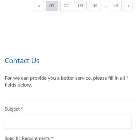
…
«
01
02
03
04
53
»