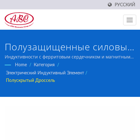
РУССКИЙ
Полузащищенные силовые
индуктивности:
Индуктивности с ферритовым сердечником и магнитным
смоляным покрытием, обеспечивающим оптимальную
Home
/
Категория
/
экономичное решение для
производительность для средних мощностных
Электрический Индуктивный Элемент
/
приложений с отличным соотношением цена-качество.
экранирования ЭМИ.
Полускрытый Дроссель