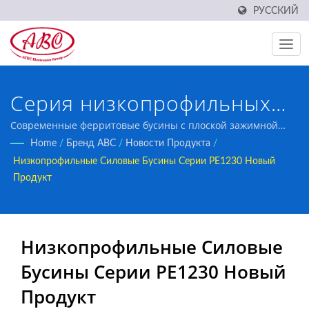
РУССКИЙ
Серия низкопрофильных
бусин питания PE1230 –
Современные ферритовые бусины с плоской зажимной
технологией и автоматизированным производством для
Home
/
Бренд ABC
/
Новости Продукта
/
Новый продукт
надежного управления питанием в автомобильных,
Низкопрофильные Силовые Бусины Серии PE1230 Новый
промышленных и потребительских электронных
Продукт
приложениях.
Низкопрофильные Силовые
Бусины Серии PE1230 Новый
Продукт