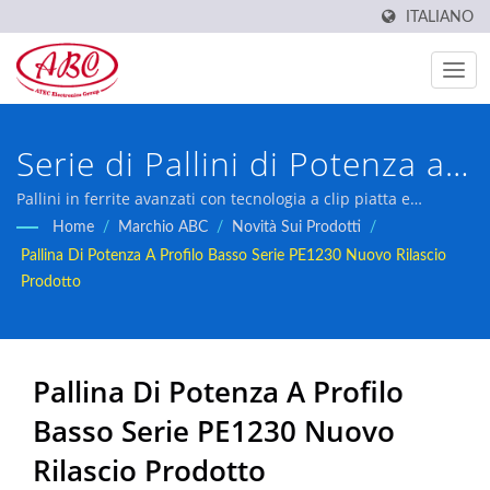
ITALIANO
Serie di Pallini di Potenza a
Profilo Basso PE1230 –
Pallini in ferrite avanzati con tecnologia a clip piatta e
produzione automatizzata per una gestione dell'energia
Home
/
Marchio ABC
/
Novità Sui Prodotti
/
Nuovo Lancio di Prodotto
affidabile in applicazioni automobilistiche, industriali e di
Pallina Di Potenza A Profilo Basso Serie PE1230 Nuovo Rilascio
elettronica di consumo.
Prodotto
Pallina Di Potenza A Profilo
Basso Serie PE1230 Nuovo
Rilascio Prodotto