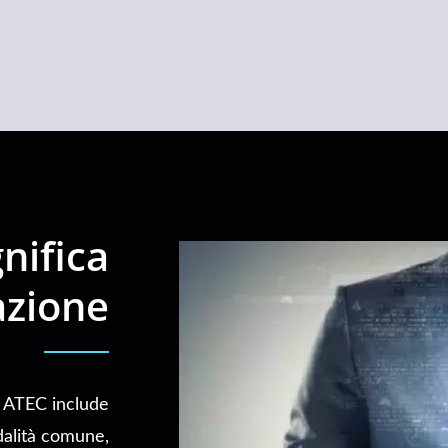
Schermato
nifica
azione
C ATEC include
dalità comune,