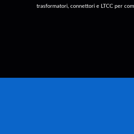
trasformatori, connettori e LTCC per com
grado di soddisfare diverse esigen