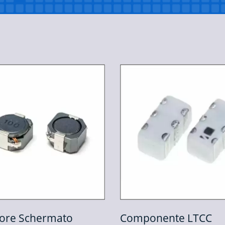
mponente LTCC
Induttore Moldat