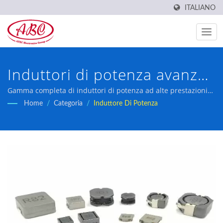
ITALIANO
Induttori di potenza avanzati
per l'elettronica moderna
Gamma completa di induttori di potenza ad alte prestazioni
progettati per applicazioni automobilistiche, industriali e di
Home
/
Categoria
/
Induttore Di Potenza
elettronica di consumo