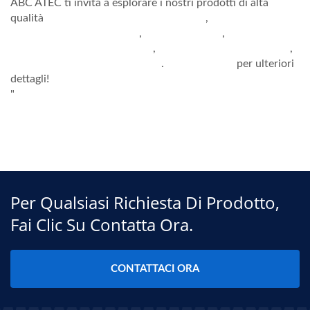
ABC ATEC ti invita a esplorare i nostri prodotti di alta
qualità
CHOKE A MODALITÀ COMUNE
,
INDUTTORE DI POTENZA
,
INDUTTORE RF
,
INDUTTORE TRADIZIONALE
,
INDUTTORE SCHERMATO
,
INDUTTORE A CHIP AVVOLTO
.
CONTATTACI
per ulteriori
dettagli!
"
Per Qualsiasi Richiesta Di Prodotto,
Fai Clic Su Contatta Ora.
CONTATTACI ORA