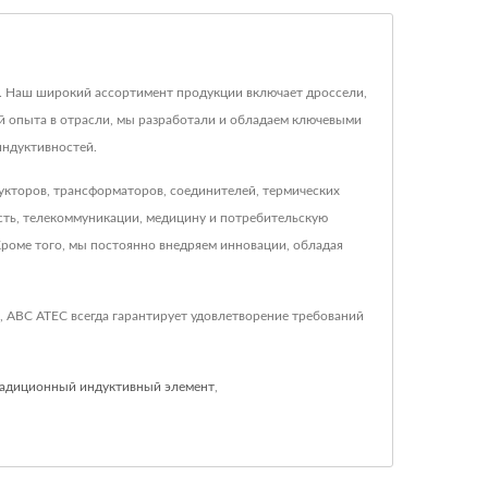
в. Наш широкий ассортимент продукции включает дроссели,
й опыта в отрасли, мы разработали и обладаем ключевыми
индуктивностей.
укторов, трансформаторов, соединителей, термических
ть, телекоммуникации, медицину и потребительскую
Кроме того, мы постоянно внедряем инновации, обладая
 ABC ATEC всегда гарантирует удовлетворение требований
адиционный индуктивный элемент
,