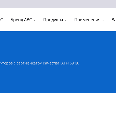
EC
Бренд ABC
Продукты
Применения
З
торов с сертификатом качества IATF16949.