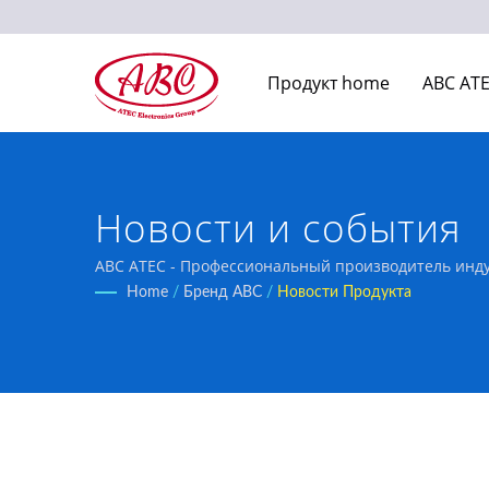
Продукт home
ABC AT
Новости и события
ABC ATEC - Профессиональный производитель индук
Home
/
Бренд ABC
/
Новости Продукта