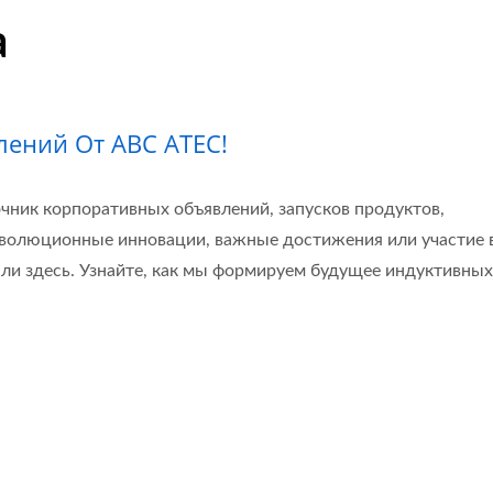
а
лений От ABC ATEC!
чник корпоративных объявлений, запусков продуктов,
революционные инновации, важные достижения или участие 
ли здесь. Узнайте, как мы формируем будущее индуктивных
Дроссель Общего Ре
ссель Общего Режима
Для Линии Данны
Для Силовой Линии