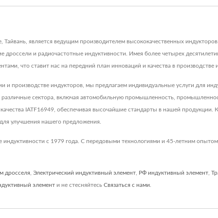
е, Тайвань, является ведущим производителем высококачественных индукторо
ие дроссели и радиочастотные индуктивности. Имея более четырех десятилети
ами, что ставит нас на передний план инноваций и качества в производстве 
и и производстве индукторов, мы предлагаем индивидуальные услуги для инд
т различные сектора, включая автомобильную промышленность, промышленнос
 качества IATF16949, обеспечивая высочайшие стандарты в нашей продукции. 
для улучшения нашего предложения.
 индуктивности с 1979 года. С передовыми технологиями и 45-летним опытом,
м дросселя
,
Электрический индуктивный элемент
,
РФ индуктивный элемент
,
Тр
ндуктивный элемент
и не стесняйтесь
Связаться с нами
.