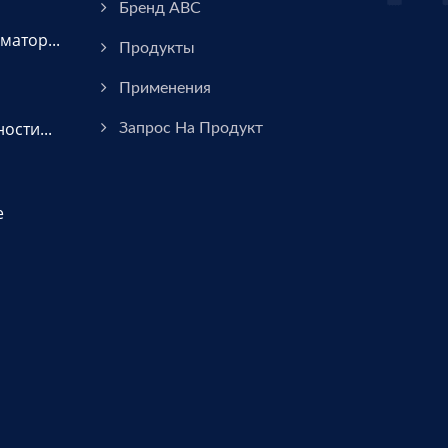
Бренд ABC
атор...
Продукты
Применения
сти...
Запрос На Продукт
е