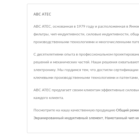
ABC ATEC
ABC ATEC, основанная в 1979 году и расположенная в Янмэ
фильтры, чип-индуктивности, силовые индуктивности, общ
производственными технологиями и многочисленными патент
С десятилетиями опыта в профессиональном проектировани
решений и механических частей. Наши решения охватываю
электронику. Мы гордимся тем, что достигли сертификации
ключевыми производственными технологиями и патентами 
ABC ATEC предлагает своим клиентам эффективные силовые
каждого клиента.
Посмотрите на нашу качественную продукцию
Общий режи
Экранированный индуктивный элемент
,
Намотанный чип-и