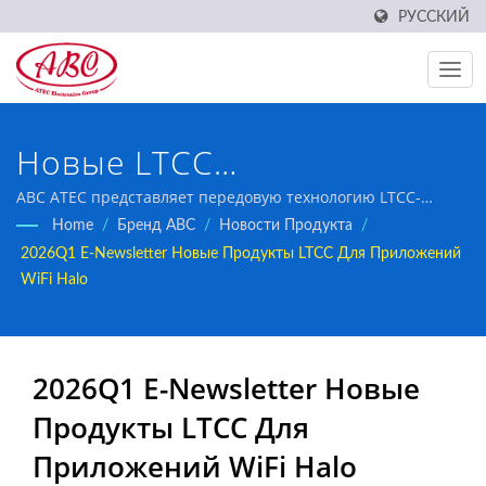
РУССКИЙ
Новые LTCC
низкочастотные фильтры
ABC ATEC представляет передовую технологию LTCC-
фильтров, поддерживающую умные города,
Home
/
Бренд ABC
/
Новости Продукта
/
для приложений WiFi
промышленный мониторинг и умное сельское хозяйство с
2026Q1 E-Newsletter Новые Продукты LTCC Для Приложений
превосходным подавлением частотного диапазона GPS.
HaLow
WiFi Halo
2026Q1 E-Newsletter Новые
Продукты LTCC Для
Приложений WiFi Halo