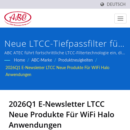
DEUTSCH
Neue LTCC-Tiefpassfilter für
WiFi HaLow-Anwendungen
ABC ATEC führt fortschrittliche LTCC-Filtertechnologie ein, die
intelligente Städte, industrielle Überwachung und intelligente
Home
/
ABC-Marke
/
Produktneuigkeiten
/
Landwirtschaft mit überlegener GPS-
2026Q1 E-Newsletter LTCC Neue Produkte Für WiFi Halo
Frequenzbandunterdrückung unterstützt.
Anwendungen
2026Q1 E-Newsletter LTCC
Neue Produkte Für WiFi Halo
Anwendungen