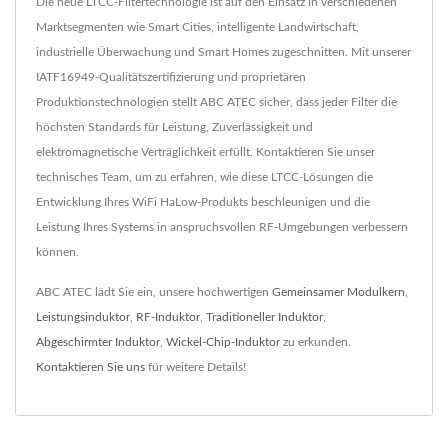
Die neue LTCC-Filtertechnologie ist auf den Einsatz in verschiedenen
Marktsegmenten wie Smart Cities, intelligente Landwirtschaft,
industrielle Überwachung und Smart Homes zugeschnitten. Mit unserer
IATF16949-Qualitätszertifizierung und proprietären
Produktionstechnologien stellt ABC ATEC sicher, dass jeder Filter die
höchsten Standards für Leistung, Zuverlässigkeit und
elektromagnetische Verträglichkeit erfüllt. Kontaktieren Sie unser
technisches Team, um zu erfahren, wie diese LTCC-Lösungen die
Entwicklung Ihres WiFi HaLow-Produkts beschleunigen und die
Leistung Ihres Systems in anspruchsvollen RF-Umgebungen verbessern
können.
ABC ATEC lädt Sie ein, unsere hochwertigen
Gemeinsamer Modulkern
,
Leistungsinduktor
,
RF-Induktor
,
Traditioneller Induktor
,
Abgeschirmter Induktor
,
Wickel-Chip-Induktor
zu erkunden.
Kontaktieren Sie uns
für weitere Details!