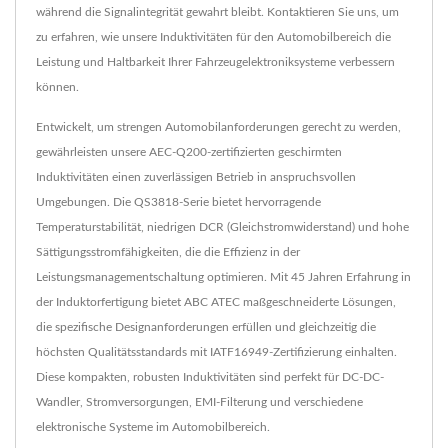
während die Signalintegrität gewahrt bleibt. Kontaktieren Sie uns, um
zu erfahren, wie unsere Induktivitäten für den Automobilbereich die
Leistung und Haltbarkeit Ihrer Fahrzeugelektroniksysteme verbessern
können.
Entwickelt, um strengen Automobilanforderungen gerecht zu werden,
gewährleisten unsere AEC-Q200-zertifizierten geschirmten
Induktivitäten einen zuverlässigen Betrieb in anspruchsvollen
Umgebungen. Die QS3818-Serie bietet hervorragende
Temperaturstabilität, niedrigen DCR (Gleichstromwiderstand) und hohe
Sättigungsstromfähigkeiten, die die Effizienz in der
Leistungsmanagementschaltung optimieren. Mit 45 Jahren Erfahrung in
der Induktorfertigung bietet ABC ATEC maßgeschneiderte Lösungen,
die spezifische Designanforderungen erfüllen und gleichzeitig die
höchsten Qualitätsstandards mit IATF16949-Zertifizierung einhalten.
Diese kompakten, robusten Induktivitäten sind perfekt für DC-DC-
Wandler, Stromversorgungen, EMI-Filterung und verschiedene
elektronische Systeme im Automobilbereich.