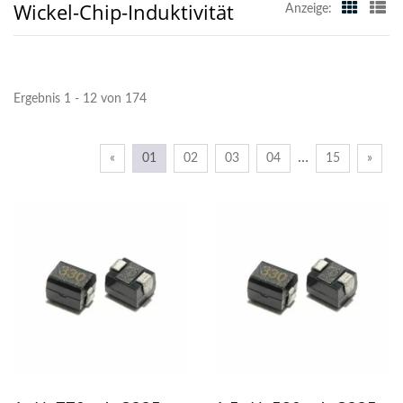
Wickel-Chip-Induktivität
Anzeige:
Ergebnis 1 - 12 von 174
…
«
01
02
03
04
15
»