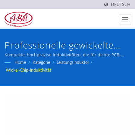
DEUTSCH
Professionelle gewickelte
Chip-Induktivitäten mit
Kompakte, hochpräzise Induktivitäten, die für dichte PCB-
Baugruppen mit überlegener Zuverlässigkeit für Automobil-
Home
/
Kategorie
/
Leistungsinduktor
/
IATF16949-Zertifizierung.
und Industrieanwendungen entwickelt wurden.
Wickel-Chip-Induktivität