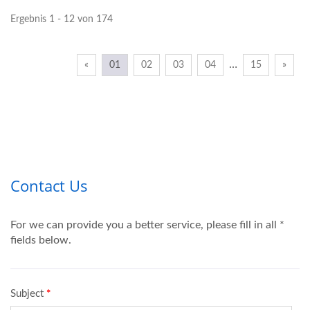
Ergebnis 1 - 12 von 174
…
«
01
02
03
04
15
»