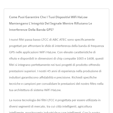
Come Puoi Garantire Che I Tuoi Dispositivi WiFi HaLow
Mantengano L'integrità Del Segnale Mentre Rifiutano Le
Interferenze Della Banda GPS?
I nuovi filtri passa basso LTCC di ABC ATEC sono specificamente
progettati per affrontare le sfide di interferenza della banda di frequenza
GPS nelle applicazioni WiFi HaLow. Con elevate caratteristiche di
rifiuto e disponibili in dimensioni di chip compatte 1005 e 1608, questi
filtri si integrano perfettamente nei tuoi progetti di prodotto offrendo
prestazioni superiori. I nostri 45 anni di esperienza nella produzione di
induttori garantiscono affidabilità e precisione. Richiedi specifiche
tecniche e campioni per convalidare le prestazioni del nostro filtro nella
tua architettura di sistema WiFi HaLow.
La nuova tecnologia dei filtri LTCC è progettata per essere utilizzata in
diversi segmenti di mercato, tra cui città intelligenti, agricoltura
intelligente, monitoraggio industriale e case intelligenti. Con la nostra