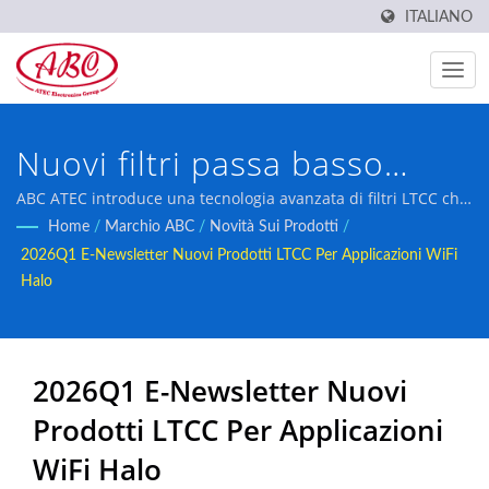
ITALIANO
Nuovi filtri passa basso
LTCC per applicazioni WiFi
ABC ATEC introduce una tecnologia avanzata di filtri LTCC che
supporta le città intelligenti, il monitoraggio industriale e
Home
/
Marchio ABC
/
Novità Sui Prodotti
/
HaLow
l'agricoltura intelligente con un'eccellente soppressione della
2026Q1 E-Newsletter Nuovi Prodotti LTCC Per Applicazioni WiFi
banda di frequenza GPS.
Halo
2026Q1 E-Newsletter Nuovi
Prodotti LTCC Per Applicazioni
WiFi Halo